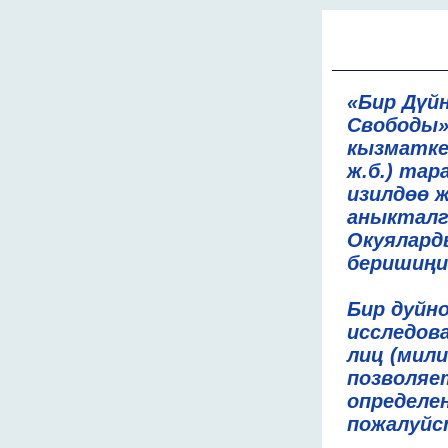
«Бир Дүй
Свободы»
кызматке
ж.б.) тар
изилдөө 
аныкталг
Окуялард
беришиңи
Бир дуйн
исследов
лиц (мили
позволяет
определе
пожалуйст