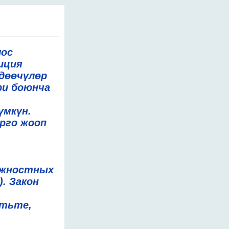
лос
иция
лдөөчүлөр
ри боюнча
үмкүн.
рго жооп
лжностных
). Закон
етьте,