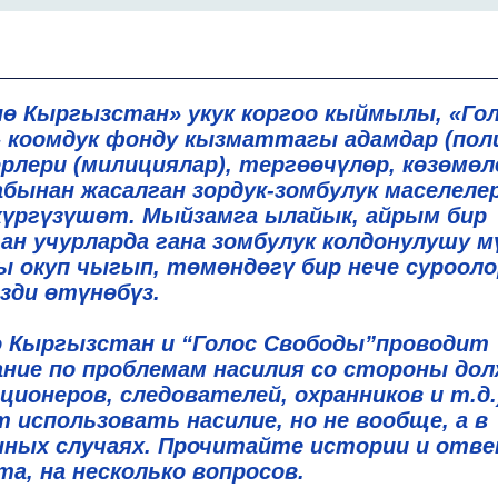
нө Кыргызстан» укук коргоо кыймылы, «Го
 коомдук фонду кызматтагы адамдар (пол
рлери (милициялар), тергөөчүлөр, көзөмө
абынан жасалган зордук-зомбулук маселеле
жүргүзүшөт. Мыйзамга ылайык, айрым бир
ан учурларда гана зомбулук колдонулушу м
ы окуп чыгып, төмөндөгү бир нече сурооло
зди өтүнөбүз.
о Кыргызстан и “Голос Свободы”проводит
ание по проблемам насилия со стороны до
ционеров, следователей, охранников и т.д.
 использовать насилие, но не вообще, а в
нных случаях. Прочитайте истории и отв
а, на несколько вопросов.